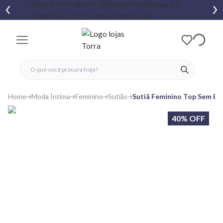
fechar menu
fechar menu
 favoritos
ver produtos
Home
Moda Íntima
Feminino
Sutiãs
Sutiã Feminino Top Sem Bo
40% OFF