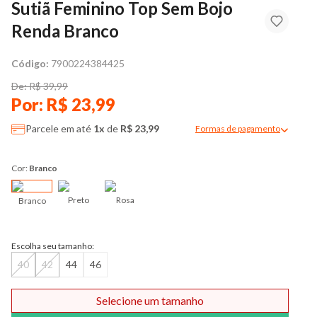
Sutiã Feminino Top Sem Bojo
Renda Branco
Código:
7900224384425
De: R$ 39,99
Por: R$ 23,99
Parcele em até
1x
de
R$ 23,99
Formas de pagamento
Modal de formas de pag
Cor:
Branco
Preto
Rosa
Branco
Escolha seu tamanho:
40
42
44
46
Selecione um tamanho
Comprar