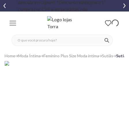
fechar menu
fechar menu
 favoritos
ver produtos
Home
Moda Íntima
Feminino Plus Size Moda íntima
Sutiãs
Sutiã 