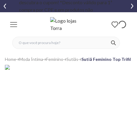
fechar menu
fechar menu
 favoritos
ver produtos
Home
Moda Íntima
Feminino
Sutiãs
Sutiã Feminino Top Trifil 