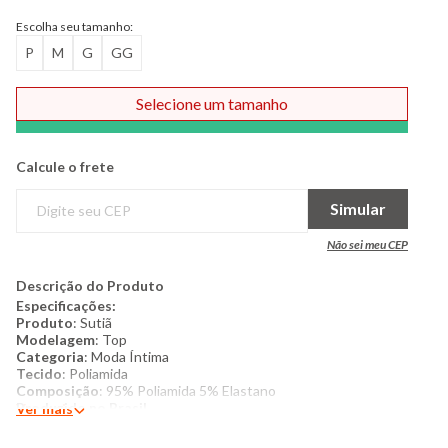
Escolha seu tamanho:
P
M
G
GG
Selecione um tamanho
Comprar
Calcule o frete
Simular
Não sei meu CEP
Descrição do Produto
Especificações:
Produto
: Sutiã
Modelagem
: Top
Categoria
: Moda Íntima
Tecido
: Poliamida
Composição
: 95% Poliamida 5% Elastano
Produzido no Brasil
Ver mais
Cor
: Verde
Marca
: Trifil