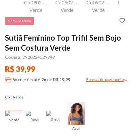
Sem Costura
Sutiã Feminino Top Trifil Sem Bojo
Sem Costura Verde
Código:
7900224529949
R$ 39,99
Parcele em até
2x
de
R$ 19,99
Formas de pagamento
Modal de formas de pag
Cor:
Verde
Rosa
Rosa
Verde
Azul