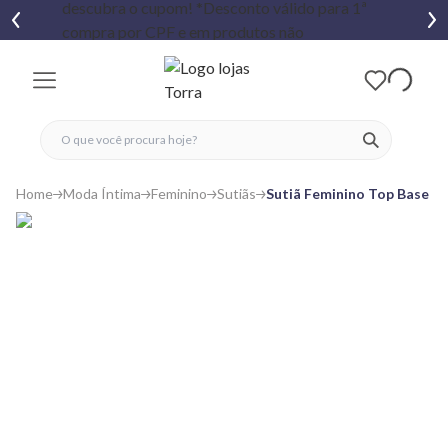
fechar menu
fechar menu
 favoritos
ver produtos
Home
Moda Íntima
Feminino
Sutiãs
Sutiã Feminino Top Base C