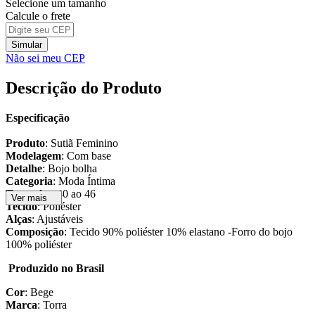
Selecione um tamanho
Calcule o frete
Simular
Não sei meu CEP
Descrição do Produto
Especificação
Produto
: Sutiã Feminino
Modelagem
: Com base
Detalhe
: Bojo bolha
Categoria
: Moda Íntima
Tamanho
: 40 ao 46
Ver mais
Tecido
: Poliéster
Alças
: Ajustáveis
Composição
: Tecido 90% poliéster 10% elastano -Forro do bojo
100% poliéster
Produzido no Brasil
Cor
: Bege
Marca
: Torra