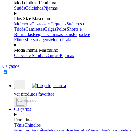
Moda Íntima Feminina
Sutiãs
Calcinhas
Pijamas
Plus Size Masculino
Moletons
Casacos e Jaquetas
Suéteres e
Tricôs
Camisetas
Calças
Polos
Shorts e
Bermudas
Regatas
Camisas
Jeans
Esporte e
Fitness
Personagens
Moda Praia
Moda Íntima Masculino
Cuecas e Samba Canção
Pijamas
Calçados
ver produtos favoritos
Carregando...
Calçados
Feminino
Tênis
Chinelos
feminino
Sandálias
Mocassim
Rasteirinhas
Sapatilhas
Scarpin
Mul