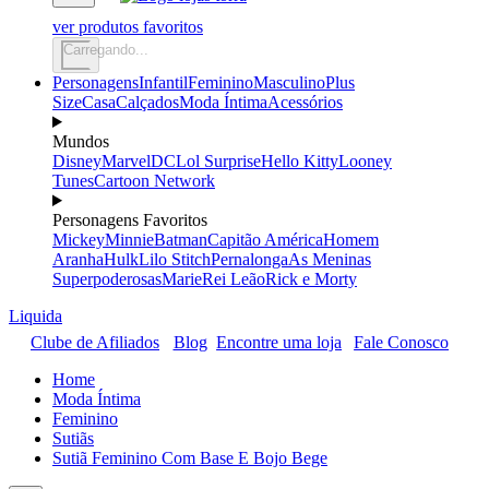
ver produtos favoritos
Carregando...
Personagens
Infantil
Feminino
Masculino
Plus
Size
Casa
Calçados
Moda Íntima
Acessórios
Mundos
Disney
Marvel
DC
Lol Surprise
Hello Kitty
Looney
Tunes
Cartoon Network
Personagens Favoritos
Mickey
Minnie
Batman
Capitão América
Homem
Aranha
Hulk
Lilo Stitch
Pernalonga
As Meninas
Superpoderosas
Marie
Rei Leão
Rick e Morty
Liquida
Clube de Afiliados
Blog
Encontre uma loja
Fale Conosco
Home
Moda Íntima
Feminino
Sutiãs
Sutiã Feminino Com Base E Bojo Bege