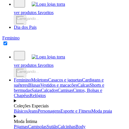
ver produtos favoritos
Carregando...
Dia dos Pais
Feminino
ver produtos favoritos
Carregando...
Feminino
Moletons
Casacos e jaquetas
Cardigans e
suéteres
Blusas
Vestidos e macacões
Calças
Shorts e
bermudas
Saias
Calçados
Camisas
Cintos, Bolsas e
Chapéus
Relógios
Coleções Especiais
Básicos
Jeans
Personagens
Esporte e Fitness
Moda praia
Moda Íntima
Pijamas
Camisolas
Sutiãs
Calcinhas
Body