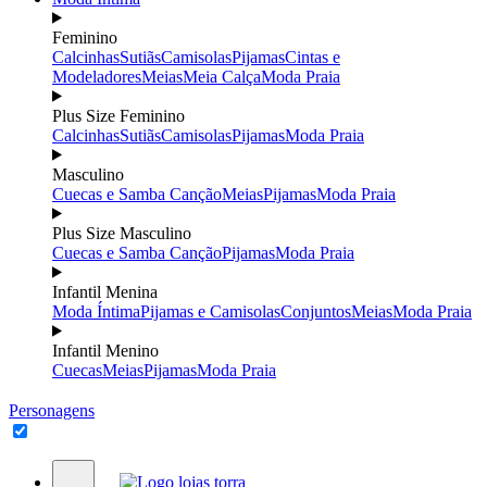
Feminino
Calcinhas
Sutiãs
Camisolas
Pijamas
Cintas e
Modeladores
Meias
Meia Calça
Moda Praia
Plus Size Feminino
Calcinhas
Sutiãs
Camisolas
Pijamas
Moda Praia
Masculino
Cuecas e Samba Canção
Meias
Pijamas
Moda Praia
Plus Size Masculino
Cuecas e Samba Canção
Pijamas
Moda Praia
Infantil Menina
Moda Íntima
Pijamas e Camisolas
Conjuntos
Meias
Moda Praia
Infantil Menino
Cuecas
Meias
Pijamas
Moda Praia
Personagens