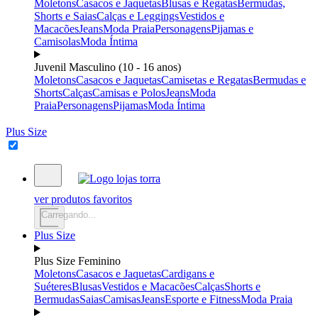
Moletons
Casacos e Jaquetas
Blusas e Regatas
Bermudas,
Shorts e Saias
Calças e Leggings
Vestidos e
Macacões
Jeans
Moda Praia
Personagens
Pijamas e
Camisolas
Moda Íntima
Juvenil Masculino (10 - 16 anos)
Moletons
Casacos e Jaquetas
Camisetas e Regatas
Bermudas e
Shorts
Calças
Camisas e Polos
Jeans
Moda
Praia
Personagens
Pijamas
Moda Íntima
Plus Size
ver produtos favoritos
Carregando...
Plus Size
Plus Size Feminino
Moletons
Casacos e Jaquetas
Cardigans e
Suéteres
Blusas
Vestidos e Macacões
Calças
Shorts e
Bermudas
Saias
Camisas
Jeans
Esporte e Fitness
Moda Praia