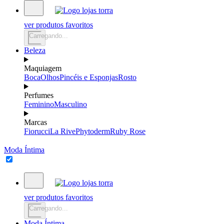
ver produtos favoritos
Carregando...
Beleza
Maquiagem
Boca
Olhos
Pincéis e Esponjas
Rosto
Perfumes
Feminino
Masculino
Marcas
Fiorucci
La Rive
Phytoderm
Ruby Rose
Moda Íntima
ver produtos favoritos
Carregando...
Moda Íntima