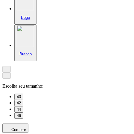
Bege
Branco
Escolha seu tamanho:
40
42
44
46
Comprar