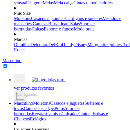
sensual
Lingerie
Meias
Meia calça
Cintas e modeladores
Plus Size
Moletons
Casacos e jaquetas
Cardigans e suéteres
Vestidos e
macacões
Camisas
Blusas
Jeans
Saias
Shorts e
bermudas
Calças
Esporte e fitness
Moda praia
Marcas
Demillus
Delcotton
DelRio
Dilady
Disney
Marguerite
Quintess
Trif
Rucci
Masculino
ver produtos favoritos
Carregando...
Masculino
Moletons
Casacos e jaquetas
Suéteres e
tricôs
Camisetas
Calças
Polos
Shorts e
bermudas
Regatas
Camisas
Calçados
Cintos, Bolsas e
Chapéus
Relógios
Coleções Especiais