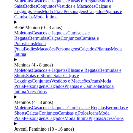
Moletons
Casacos e Jaquetas
Blusas e Regatas
Shorts e
Saias
Bodies
Conjuntos
Vestidos e Macacões
Calças e
Leggings
Jeans
Moda Praia
Personagens
Calçados
Pijamas e
Camisolas
Moda Íntima
Bebê Menino (0 - 3 anos)
Moletons
Casacos e Jaquetas
Camisetas e
Regatas
Bermudas
Calças
Conjuntos
Camisas e
Polos
Jeans
Moda
Praia
Bodies
Macacões
Personagens
Calçados
Pijamas
Moda
Íntima
Meninas (4 - 8 anos)
Moletons
Casacos e Jaquetas
Blusas e Regatas
Bermudas e
Shorts
Saias e Shorts Saias
Calças e
Leggings
Conjuntos
Vestidos e Macacões
Jeans
Moda
Praia
Personagens
Calçados
Pijamas e Camisolas
Moda
Íntima
Acessórios
Meninos (4 - 8 anos)
Moletons
Casacos e Jaquetas
Camisetas e Regatas
Bermudas e
Shorts
Calças
Conjuntos
Camisas e Polos
Jeans
Moda
Praia
Personagens
Calçados
Moda Íntima
Pijamas
Acessórios
Juvenil Feminino (10 - 16 anos)