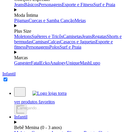
Jeans
Básicos
Personagens
Esporte e Fitness
Surf e Praia
Moda Íntima
Pijamas
Cuecas e Samba Canção
Meias
Plus Size
Moletons
Suéteres e Tricôs
Camisetas
Jeans
Regatas
Shorts e
bermudas
Camisas
Calças
Casacos e Jaquetas
Esporte e
fitness
Personagens
Polos
Surf e Praia
Marcas
Gangster
Fatal
Ecko
Analogy
Unique
Mash
Lupo
Infantil
ver produtos favoritos
Carregando...
Infantil
Bebê Menina (0 - 3 anos)