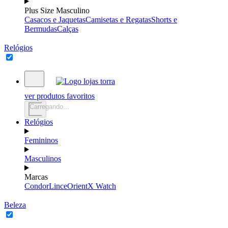
Plus Size Masculino
Casacos e Jaquetas
Camisetas e Regatas
Shorts e
Bermudas
Calças
Relógios
ver produtos favoritos
Carregando...
Relógios
Femininos
Masculinos
Marcas
Condor
Lince
Orient
X Watch
Beleza