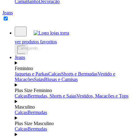
Cama
Banho
Decoração
Jeans
ver produtos favoritos
Carregando...
Jeans
Feminino
Jaquetas e Parkas
Calças
Shorts e Bermudas
Vestido e
Macacões
Saias
Blusas e Camisas
Plus Size Feminino
Calças
Bermudas, Shorts e Saias
Vestidos, Macacões e Tops
Masculino
Calças
Bermudas
Plus Size Masculino
Calças
Bermudas