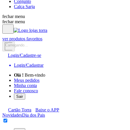
Conjunto
Calça Sarja
fechar menu
fechar menu
ver produtos favoritos
Carregando...
Login/Cadastre-se
Login/Cadastrar
Olá
!
Bem-vindo
Meus pedidos
Minha conta
Fale conosco
Sair
Cartão Torra
Baixe o APP
Novidades
Dia dos Pais