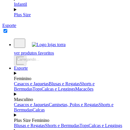
Infantil
Plus Size
Esporte
ver produtos favoritos
Carregando...
Esporte
Feminino
Casacos e Jaquetas
Blusas e Regatas
Shorts e
Bermudas
Tops
Calças e Leggings
Macacões
Masculino
Casacos e Jaquetas
Camisetas, Polos e Regatas
Shorts e
Bermudas
Calças
Plus Size Feminino
Blusas e Regatas
Shorts e Bermudas
Tops
Calças e Leggings