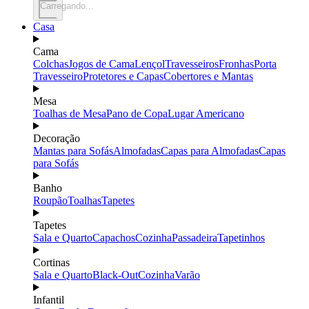
Carregando...
Casa
Cama
Colchas
Jogos de Cama
Lençol
Travesseiros
Fronhas
Porta
Travesseiro
Protetores e Capas
Cobertores e Mantas
Mesa
Toalhas de Mesa
Pano de Copa
Lugar Americano
Decoração
Mantas para Sofás
Almofadas
Capas para Almofadas
Capas
para Sofás
Banho
Roupão
Toalhas
Tapetes
Tapetes
Sala e Quarto
Capachos
Cozinha
Passadeira
Tapetinhos
Cortinas
Sala e Quarto
Black-Out
Cozinha
Varão
Infantil