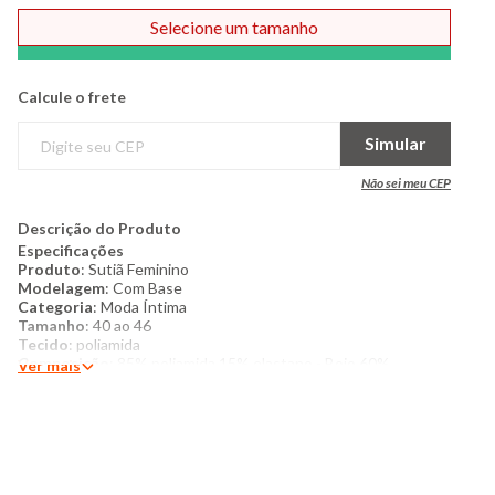
Selecione um tamanho
Comprar
Calcule o frete
Simular
Não sei meu CEP
Descrição do Produto
Especificações
Produto
: Sutiã Feminino
Modelagem
: Com Base
Categoria
: Moda Íntima
Tamanho
: 40 ao 46
Tecido
: poliamida
Composição
: 85% poliamida 15% elastano - Bojo 60%
Ver mais
poliuretano 40% poliéster - Entremeio 100% algodão
Produzido no Brasil
Cor
: Verde
Marca
: Torra
Mais detalhes
:
Sutiã feminino confeccionado em poliamida. Possui modelagem