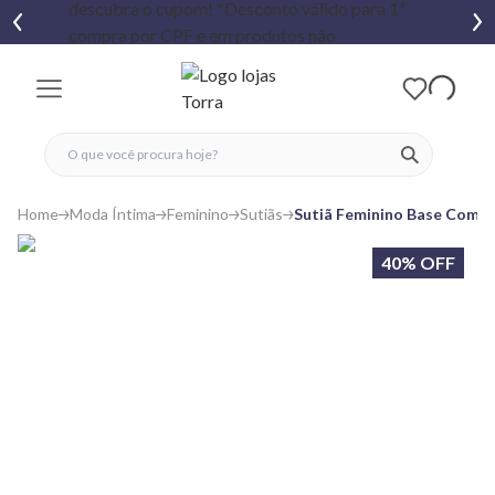
fechar menu
fechar menu
 favoritos
ver produtos
Home
Moda Íntima
Feminino
Sutiãs
Sutiã Feminino Base Com B
40% OFF