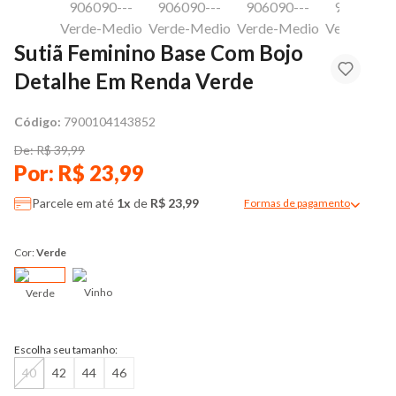
Sutiã Feminino Base Com Bojo
Detalhe Em Renda Verde
Código:
7900104143852
De: R$ 39,99
Por: R$ 23,99
Parcele em até
1x
de
R$ 23,99
Formas de pagamento
Modal de formas de pag
Cor:
Verde
Vinho
Verde
Escolha seu tamanho:
40
42
44
46