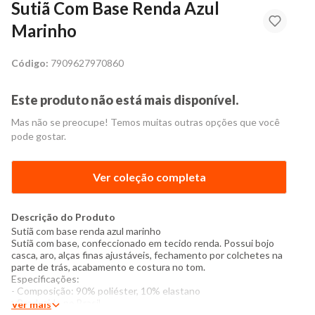
Sutiã Com Base Renda Azul
Marinho
Código:
7909627970860
Este produto não está mais disponível.
Mas não se preocupe! Temos muitas outras opções que você
pode gostar.
Ver coleção completa
Descrição do Produto
Sutiã com base renda azul marinho
Sutiã
com base, confeccionado em tecido renda. Possui bojo
casca, aro, alças finas ajustáveis, fechamento por colchetes na
parte de trás, acabamento e costura no tom.
Especificações:
- Composição: 90% poliéster, 10% elastano
- Produzido no Brasil
Ver mais
- Instruções de lavagem: