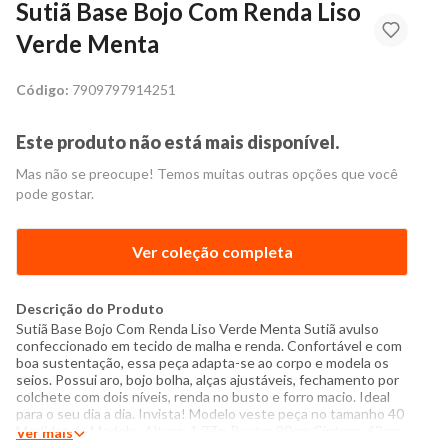
Sutiã Base Bojo Com Renda Liso
Verde Menta
Código:
7909797914251
Este produto não está mais disponível.
Mas não se preocupe! Temos muitas outras opções que você
pode gostar.
Ver coleção completa
Descrição do Produto
Sutiã Base Bojo Com Renda Liso Verde Menta Sutiã avulso
confeccionado em tecido de malha e renda. Confortável e com
boa sustentação, essa peça adapta-se ao corpo e modela os
seios. Possui aro, bojo bolha, alças ajustáveis, fechamento por
colchete com dois níveis, renda no busto e forro macio. Ideal
para o seu dia a dia. Invista! Modelo veste peça no tamanho 40
Medidas da Modelo: Altura: 1,77m Busto: 90cm Cintura: 63cm
Ver mais
Quadril: 94cm Manequim: 38 Especificações: - Composição: