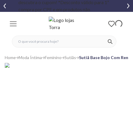
fechar menu
fechar menu
 favoritos
ver produtos
Home
Moda Íntima
Feminino
Sutiãs
Sutiã Base Bojo Com Renda