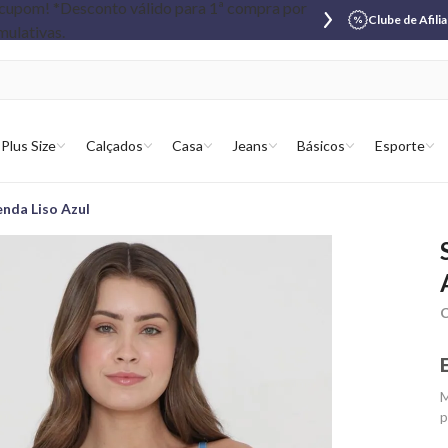
Clube de Afili
Plus Size
Calçados
Casa
Jeans
Básicos
Esporte
enda Liso Azul
C
M
p