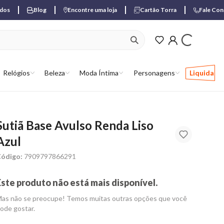
ados
Blog
Encontre uma loja
Cartão Torra
Fale Co
ver produtos favori
Relógios
Beleza
Moda Íntima
Personagens
Liquida
Sutiã Base Avulso Renda Liso
Azul
ódigo:
7909797866291
Este produto não está mais disponível.
as não se preocupe! Temos muitas outras opções que você
ode gostar.