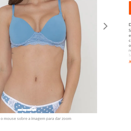
D
S
e
c
o
r
I
1
V
M
C
-
a
N
p
c
 o mouse sobre a imagem para dar zoom