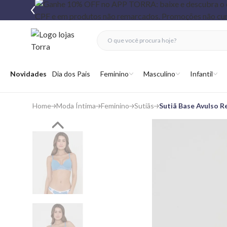
fechar menu
fechar menu
 favoritos
Abrir menu
Novidades
Dia dos Pais
Feminino
Masculino
Infantil
Home
Moda Íntima
Feminino
Sutiãs
Sutiã Base Avulso R