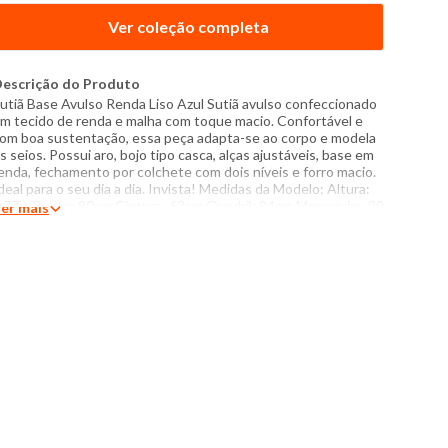
Ver coleção completa
escrição do Produto
utiã Base Avulso Renda Liso Azul Sutiã avulso confeccionado
m tecido de renda e malha com toque macio. Confortável e
om boa sustentação, essa peça adapta-se ao corpo e modela
s seios. Possui aro, bojo tipo casca, alças ajustáveis, base em
enda, fechamento por colchete com dois níveis e forro macio.
deal para o seu dia a dia. Invista! Medidas da Modelo: Altura:
,77m Busto: 90cm Cintura: 63cm Quadril: 94cm Manequim: 38
er mais
odelo veste peça no tamanho 46 Especificações: -
omposição: 93% poliamida, 7% elastano - Produzido no Brasil
 Instruções de lavagem: Lavar somente a mão Não usar
lvejante a base de cloro Proibido usar secadora Não passar
ão lavar a seco O tom das cores dos produtos nas fotos
odem sofrer variações em decorrência do flash. Não é
onjunto. Peças vendidas separad