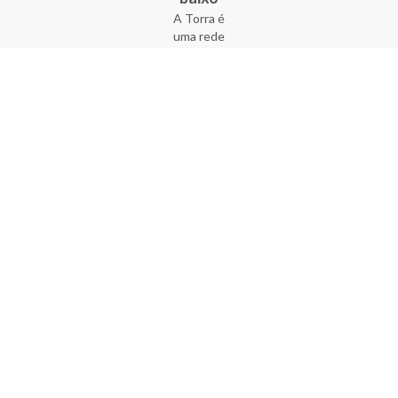
A Torra é
uma rede
varejista
que conta
com 90
lojas em 17
estados
brasileiros,
além da loja
online - site
e aplicativo.
Fundada há
33 anos no
coração do
Brás, a
empresa foi
criada com
o sonho de
transformar
o varejo
popular,
tornando-