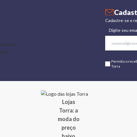
Cadast
Cadastre-se e re
Digite seu ema
Permito o rece
Torra
Lojas
Torra: a
moda do
preço
baixo