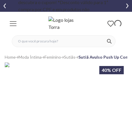
fechar menu
fechar menu
 favoritos
ver produtos
Home
Moda Íntima
Feminino
Sutiãs
Sutiã Avulso Push Up Com 
40% OFF