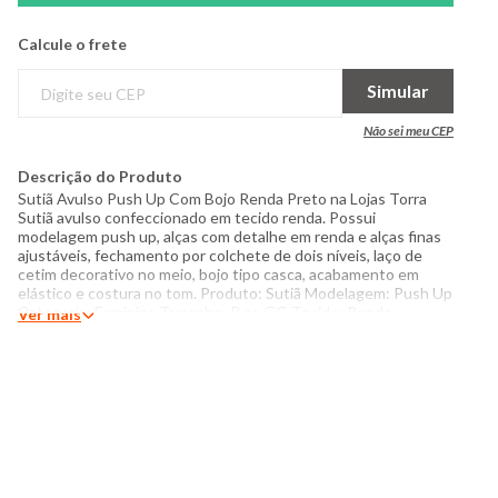
Calcule o frete
Simular
Não sei meu CEP
Descrição do Produto
Sutiã Avulso Push Up Com Bojo Renda Preto na Lojas Torra
Sutiã avulso confeccionado em tecido renda. Possui
modelagem push up, alças com detalhe em renda e alças finas
ajustáveis, fechamento por colchete de dois níveis, laço de
cetim decorativo no meio, bojo tipo casca, acabamento em
elástico e costura no tom. Produto: Sutiã Modelagem: Push Up
Categoria: Feminina Tamanho: P ao GG Tecido: Renda
Ver mais
Composição: tecido:92% poliéster, 8% elastano Produzido no
Brasil Cor: Preto Marca: Torra Modelo veste tamanho P.
Medidas da Modelo Altura: 1,69 Busto: 86cm Cintura: 57cm
Quadril: 95cm Manequim: 38 Instruções de lavagem: Lavar
somente a mão Não usar alvejante a base de cloro Proibido
usar secadora Secar pendurada sem torcer Não passar Não
lavar a seco O tom das cores dos produtos nas fotos podem
sofrer variações em decorrência do flash.