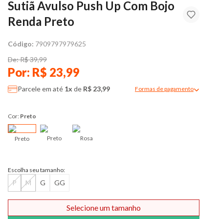
Sutiã Avulso Push Up Com Bojo
Renda Preto
Código:
7909797979625
De: R$ 39,99
Por: R$ 23,99
Parcele em até
1x
de
R$ 23,99
Formas de pagamento
Modal de formas de pag
Cor:
Preto
Preto
Rosa
Preto
Escolha seu tamanho:
P
M
G
GG
Selecione um tamanho
Comprar