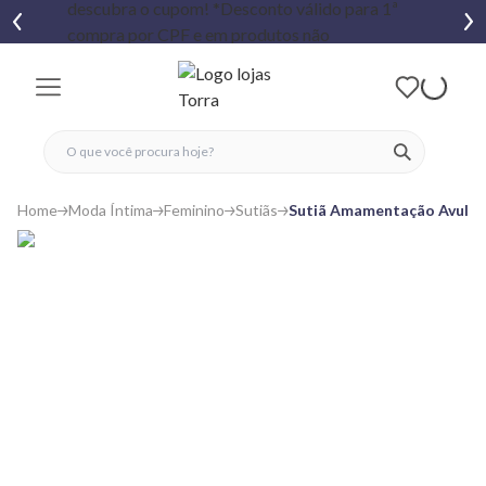
fechar menu
fechar menu
 favoritos
ver produtos
Home
Moda Íntima
Feminino
Sutiãs
Sutiã Amamentação Avulso