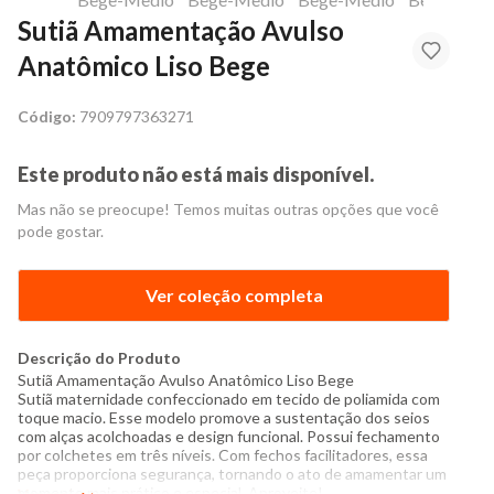
Sutiã Amamentação Avulso
Anatômico Liso Bege
Código:
7909797363271
Este produto não está mais disponível.
Mas não se preocupe! Temos muitas outras opções que você
pode gostar.
Ver coleção completa
Descrição do Produto
Sutiã Amamentação Avulso Anatômico Liso Bege
Sutiã
maternidade confeccionado em tecido de poliamida com
toque macio. Esse modelo promove a sustentação dos seios
com alças acolchoadas e design funcional. Possui fechamento
por colchetes em três níveis. Com fechos facilitadores, essa
peça proporciona segurança, tornando o ato de amamentar um
momento mais prático e especial. Aproveite!