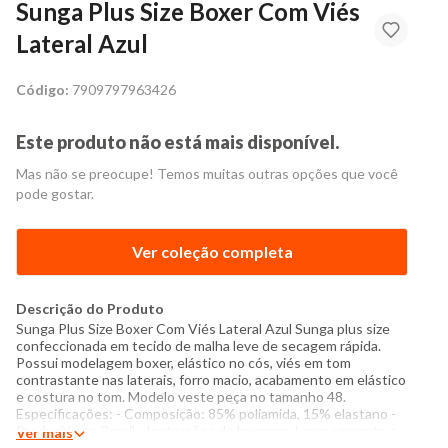
Sunga Plus Size Boxer Com Viés
Lateral Azul
Código:
7909797963426
Este produto não está mais disponível.
Mas não se preocupe! Temos muitas outras opções que você
pode gostar.
Ver coleção completa
Descrição do Produto
Sunga Plus Size Boxer Com Viés Lateral Azul Sunga plus size
confeccionada em tecido de malha leve de secagem rápida.
Possui modelagem boxer, elástico no cós, viés em tom
contrastante nas laterais, forro macio, acabamento em elástico
e costura no tom. Modelo veste peça no tamanho 48.
Especificações: - Composição: 85% poliamida, 15% elastano -
Produzido no Brasil - Instruções de lavagem: Lavar somente a
Ver mais
mão Não usar alvejante a base de cloro Proibido usar secadora