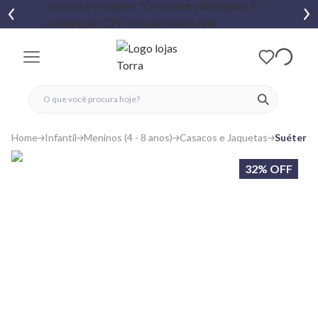
fechar menu
fechar menu
 favoritos
ver produtos
Home
Infantil
Meninos (4 - 8 anos)
Casacos e Jaquetas
Suéter Tr
32% OFF