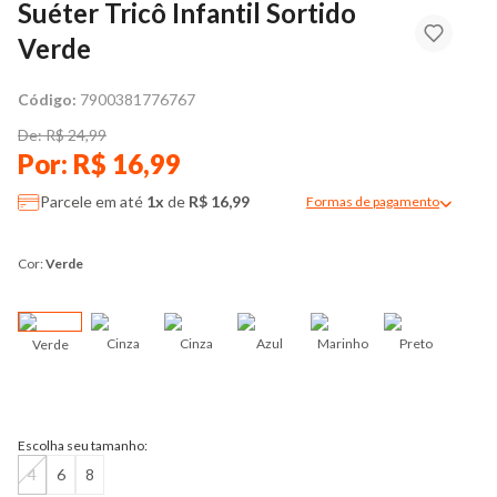
Suéter Tricô Infantil Sortido
Verde
Código:
7900381776767
De: R$ 24,99
Por: R$ 16,99
Parcele em até
1x
de
R$ 16,99
Formas de pagamento
Modal de formas de pag
Cor:
Verde
Cinza
Cinza
Azul
Marinho
Preto
Verde
Verme
Escolha seu tamanho:
4
6
8