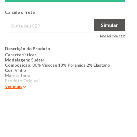
Calcule o frete
Simular
Não sei meu CEP
Descrição do Produto
Características
Modelagem
: Suéter
Composição
: 80% Viscose 18% Poliamida 2% Elastano
Cor
: Vinho
Marca
: Torra
Produto Original
Ver mais
Mais detalhes
: Suéter feminino confeccionado em tricô de
trama fechada com modelagem clássica e decote em V. Esta
peça em material de alta qualidade une o isolamento térmico
ideal para os dias de meia-estação ao toque macio e
aconchegante da malharia retilínea. O design apresenta
decote que valoriza o colo, punhos e barra com acabamento
canelado, garantindo um ajuste estruturado e confortável ao
corpo. Com tonalidade intensa e visual sofisticado, é um item
atemporal e elegante, perfeito para compor looks de inverno