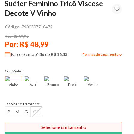
Suéter Feminino Tricô Viscose
Decote V Vinho
Código:
7900307710479
De: R$ 69,99
Por: R$ 48,99
Parcele em até
3x
de
R$ 16,33
Formas de pagamento
Modal de formas de pag
Cor:
Vinho
Azul
Branco
Preto
Verde
Vinho
Escolha seu tamanho:
P
M
G
GG
Selecione um tamanho
Comprar