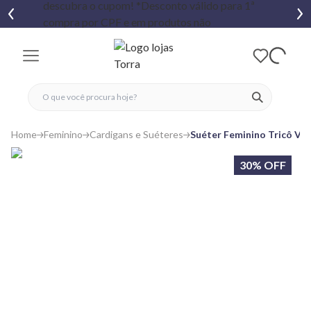
fechar menu
fechar menu
 favoritos
ver produtos
Home
Feminino
Cardigans e Suéteres
Suéter Feminino Tricô Vi
30% OFF