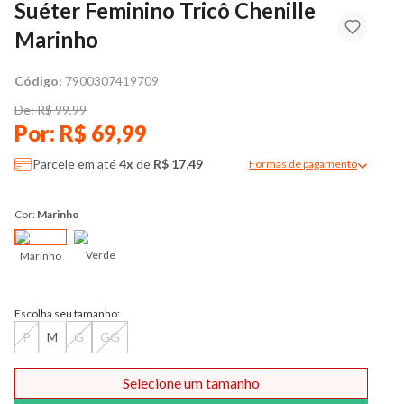
Suéter Feminino Tricô Chenille
Marinho
Código:
7900307419709
De: R$ 99,99
Por: R$ 69,99
Parcele em até
4x
de
R$ 17,49
Formas de pagamento
Modal de formas de pag
Cor:
Marinho
Verde
Marinho
Escolha seu tamanho:
P
M
G
GG
Selecione um tamanho
Comprar