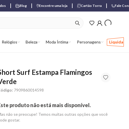
ados
Blog
Encontre uma loja
Cartão Torra
Fale Co
ver produtos favori
Relógios
Beleza
Moda Íntima
Personagens
Liquida
Short Surf Estampa Flamingos
Verde
ódigo:
7909860014598
Este produto não está mais disponível.
as não se preocupe! Temos muitas outras opções que você
ode gostar.