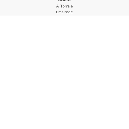
A Torra é
uma rede
varejista
que conta
com 90
lojas em 17
estados
brasileiros,
além da loja
online - site
e aplicativo.
Fundada há
33 anos no
coração do
Brás, a
empresa foi
criada com
o sonho de
transformar
o varejo
popular,
tornando-