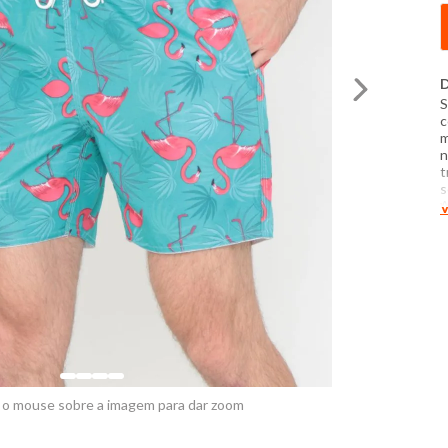
D
S
c
m
n
t
s
A
V
M
E
P
t
c
t
e
 o mouse sobre a imagem para dar zoom