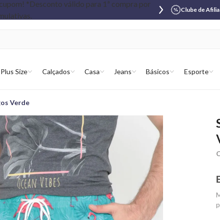
Clube de Afili
Plus Size
Calçados
Casa
Jeans
Básicos
Esporte
gos Verde
C
M
p