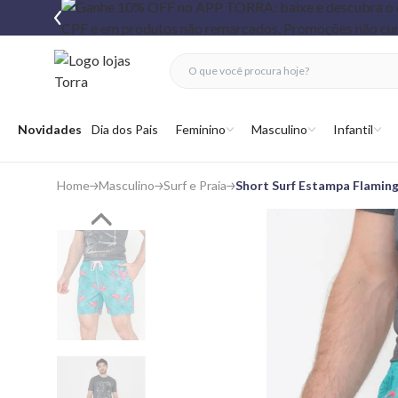
fechar menu
fechar menu
 favoritos
Abrir menu
Novidades
Dia dos Pais
Feminino
Masculino
Infantil
Home
Masculino
Surf e Praia
Short Surf Estampa Flamin