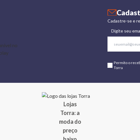
Cadast
Cadastre-se e re
Digite seu ema
Permito o rece
Torra
Lojas
Torra: a
moda do
preço
baixo