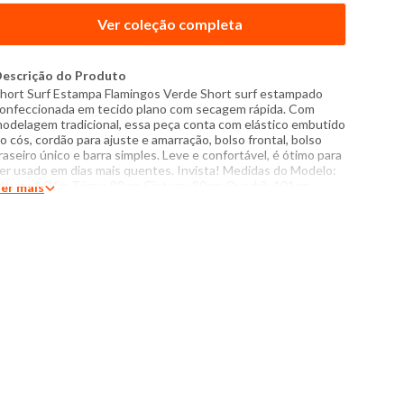
Ver coleção completa
escrição do Produto
hort Surf Estampa Flamingos Verde Short surf estampado
onfeccionada em tecido plano com secagem rápida. Com
odelagem tradicional, essa peça conta com elástico embutido
o cós, cordão para ajuste e amarração, bolso frontal, bolso
raseiro único e barra simples. Leve e confortável, é ótimo para
er usado em dias mais quentes. Invista! Medidas do Modelo:
ltura: 1,86m Tórax: 99cm Cintura: 80cm Quadril: 101cm
er mais
anequim: 40/42 Modelo veste peça tamanho: M
specificações: - Composição principal: 100% poliéster -
roduzido no Brasil - Instruções de lavagem: Lavar com
emperatura máxima de 40°C Não usar alvejante a base de
loro Proibido usar secadora Não passar Não lavar a seco O
om das cores dos produtos nas fotos podem sofrer variações
m decorrência do flash.