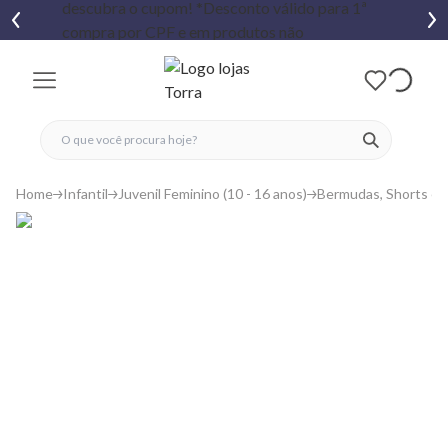
fechar menu
fechar menu
 favoritos
ver produtos
Home
Infantil
Juvenil Feminino (10 - 16 anos)
Bermudas, Shorts e S