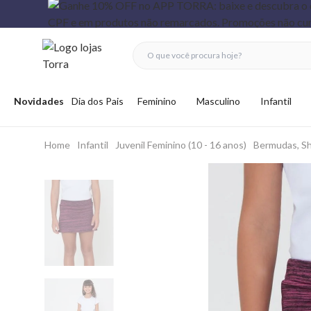
fechar menu
fechar menu
 favoritos
Abrir menu
Novidades
Dia dos Pais
Feminino
Masculino
Infantil
Home
Infantil
Juvenil Feminino (10 - 16 anos)
Bermudas, Sh