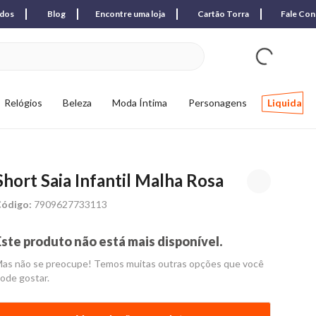
ados
Blog
Encontre uma loja
Cartão Torra
Fale Co
ver produtos favori
Relógios
Beleza
Moda Íntima
Personagens
Liquida
Short Saia Infantil Malha Rosa
ódigo:
7909627733113
Este produto não está mais disponível.
as não se preocupe! Temos muitas outras opções que você
ode gostar.