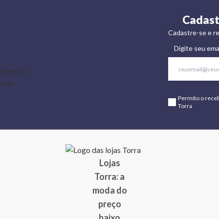
Cadast
Cadastre-se e re
Digite seu ema
Permito o rece
Torra
Lojas
Torra: a
moda do
preço
baixo