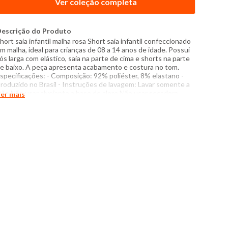
Ver coleção completa
escrição do Produto
hort saia infantil malha rosa Short saia infantil confeccionado
m malha, ideal para crianças de 08 a 14 anos de idade. Possui
ós larga com elástico, saia na parte de cima e shorts na parte
e baixo. A peça apresenta acabamento e costura no tom.
specificações: - Composição: 92% poliéster, 8% elastano -
roduzido no Brasil - Instruções de lavagem: Lavar somente a
ão Não usar alvejante a base de cloro Não usar secadora
er mais
assar com temperatura máxima de 110°C Lavar a seco O tom
as cores dos produtos nas fotos podem sofrer variações em
ecorrência do flash.