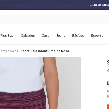
Clube de Afili
Plus Size
Calçados
Casa
Jeans
Básicos
Esporte
orts e Saias
Short Saia Infantil Malha Rosa
C
M
p