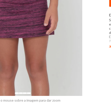
D
S
e
c
d
E
P
m
V
P
d
d
 o mouse sobre a imagem para dar zoom