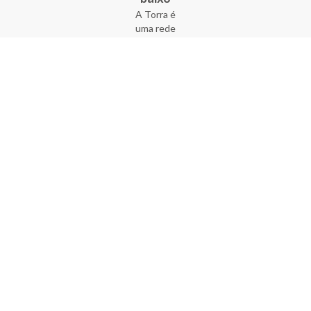
A Torra é
uma rede
varejista
que conta
com 90
lojas em 17
estados
brasileiros,
além da loja
online - site
e aplicativo.
Fundada há
33 anos no
coração do
Brás, a
empresa foi
criada com
o sonho de
transformar
o varejo
popular,
tornando-