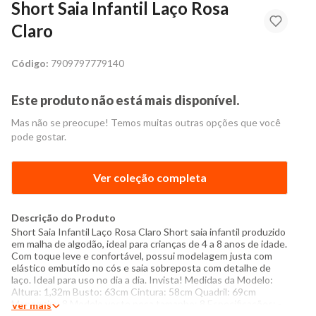
Short Saia Infantil Laço Rosa
Claro
Código:
7909797779140
Este produto não está mais disponível.
Mas não se preocupe! Temos muitas outras opções que você
pode gostar.
Ver coleção completa
Descrição do Produto
Short Saia Infantil Laço Rosa Claro Short saia infantil produzido
em malha de algodão, ideal para crianças de 4 a 8 anos de idade.
Com toque leve e confortável, possui modelagem justa com
elástico embutido no cós e saia sobreposta com detalhe de
laço. Ideal para uso no dia a dia. Invista! Medidas da Modelo:
Altura: 1,32m Busto: 63cm Cintura: 58cm Quadril: 69cm
Manequim: 8 Modelo veste peça tamanho: 8 Especificações: -
Ver mais
Composição: 96% algodão, 4% elastano - Produzido no Brasil -