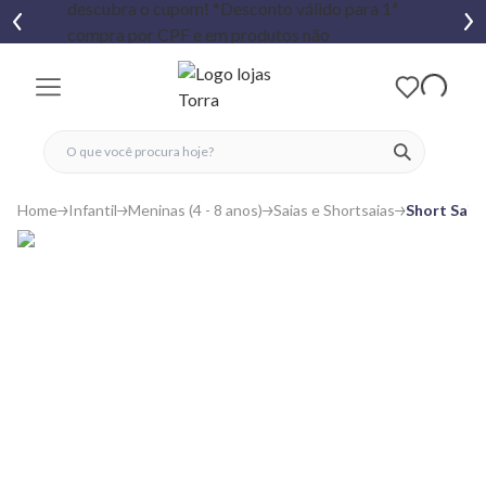
fechar menu
fechar menu
 favoritos
ver produtos
Home
Infantil
Meninas (4 - 8 anos)
Saias e Shortsaias
Short Saia 