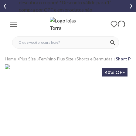
fechar menu
fechar menu
 favoritos
ver produtos
Home
Plus Size
Feminino Plus Size
Shorts e Bermudas
Short Plu
40% OFF