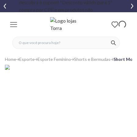
fechar menu
fechar menu
 favoritos
ver produtos
Home
Esporte
Esporte Feminino
Shorts e Bermudas
Short Molet