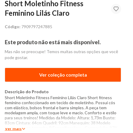
Short Moletinho Fitness
Feminino Lilás Claro
Código:
7909797247885
Este produto não está mais disponível.
Mas não se preocupe! Temos muitas outras opções que você
pode gostar.
Ver coleção completa
Descrição do Produto
Short Moletinho Fitness Feminino Lilás Claro Short fitness
feminino confeccionado em tecido de moletinho. Possui cós
com elástico, bolsos frontal e barra simples. A peça tem
modelagem ampla, com toque leve e macio. Conforto e estilo
para seus treinos! Medidas da Modelo: Altura: 1,73m Busto:
83cm Cintura: 64cm Quadril: 92cm Manequim: 38 Modelo
veste peça no tamanho P Especificações: - Composição: 97%
Ver mais
viscose, 3% elastano - Produzida no Brasil - Instruções de