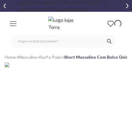
fechar menu
fechar menu
 favoritos
ver produtos
Home
Masculino
Surf e Praia
Short Masculino Com Bolso Único 