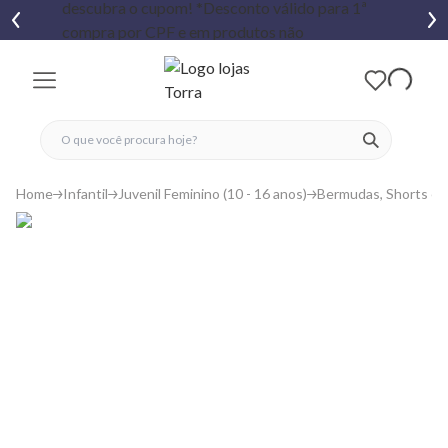
fechar menu
fechar menu
 favoritos
ver produtos
Home
Infantil
Juvenil Feminino (10 - 16 anos)
Bermudas, Shorts e S