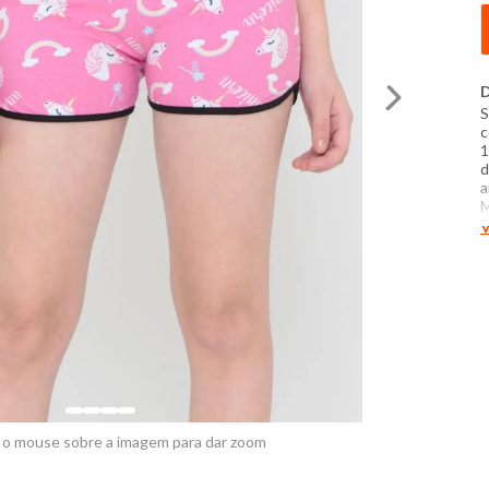
D
S
c
1
d
a
M
8
V
E
P
t
c
d
f
 o mouse sobre a imagem para dar zoom