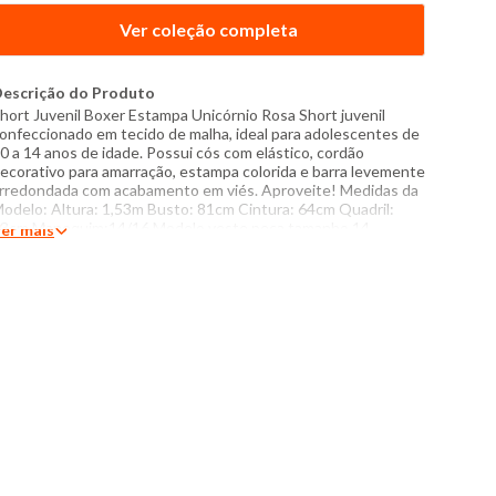
Ver coleção completa
escrição do Produto
hort Juvenil Boxer Estampa Unicórnio Rosa Short juvenil
onfeccionado em tecido de malha, ideal para adolescentes de
0 a 14 anos de idade. Possui cós com elástico, cordão
ecorativo para amarração, estampa colorida e barra levemente
rredondada com acabamento em viés. Aproveite! Medidas da
odelo: Altura: 1,53m Busto: 81cm Cintura: 64cm Quadril:
3cm Manequim:14/16 Modelo veste peça tamanho 14.
er mais
specificações: - Composição: 85% algodão no mínimo -
roduzido no Brasil - Instruções de lavagem: Lavar com
emperatura máxima de 40°C Não usar alvejante a base de
loro Proibido usar secadora Passar com temperatura máxima
e 110°C Não lavar a seco O tom das cores dos produtos nas
otos podem sofrer variações em decorrência do flash.