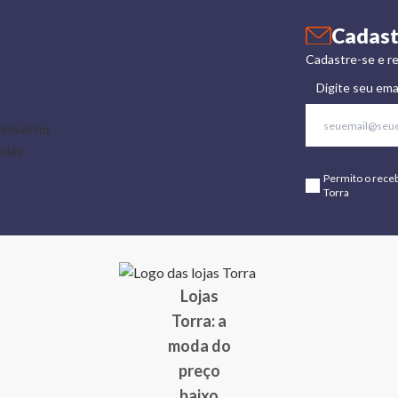
Cadast
Cadastre-se e re
Digite seu ema
Permito o rece
Torra
Lojas
Torra: a
moda do
preço
baixo