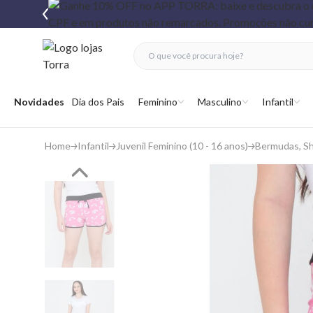
fechar menu
fechar menu
 favoritos
Abrir menu
Novidades
Dia dos Pais
Feminino
Masculino
Infantil
Home
Infantil
Juvenil Feminino (10 - 16 anos)
Bermudas, Sh