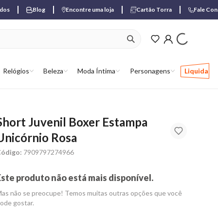
ados
Blog
Encontre uma loja
Cartão Torra
Fale Co
ver produtos favori
Relógios
Beleza
Moda Íntima
Personagens
Liquida
Short Juvenil Boxer Estampa
Unicórnio Rosa
ódigo:
7909797274966
Este produto não está mais disponível.
as não se preocupe! Temos muitas outras opções que você
ode gostar.