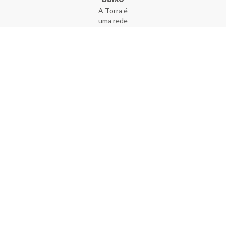
A Torra é
uma rede
varejista
que conta
com 90
lojas em 17
estados
brasileiros,
além da loja
online - site
e aplicativo.
Fundada há
33 anos no
coração do
Brás, a
empresa foi
criada com
o sonho de
transformar
o varejo
popular,
tornando-