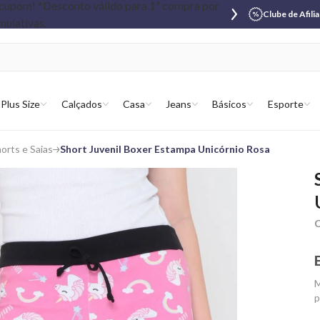
Clube de Afili
Plus Size
Calçados
Casa
Jeans
Básicos
Esporte
orts e Saias
Short Juvenil Boxer Estampa Unicórnio Rosa
C
M
p