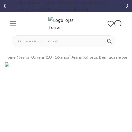
fechar menu
fechar menu
 favoritos
ver produtos
Home
Jeans
Juvenil (10 - 16 anos) Jeans
Shorts, Bermudas e Saias