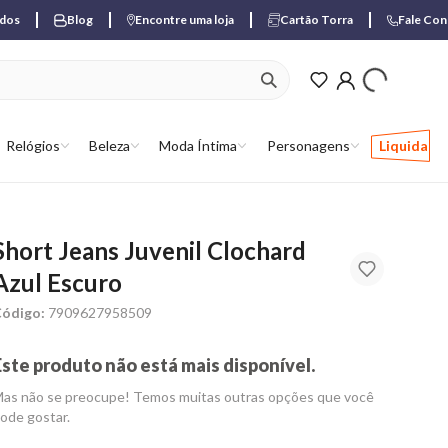
ados
Blog
Encontre uma loja
Cartão Torra
Fale Co
ver produtos favori
Relógios
Beleza
Moda Íntima
Personagens
Liquida
Short Jeans Juvenil Clochard
Azul Escuro
ódigo:
7909627958509
Este produto não está mais disponível.
as não se preocupe! Temos muitas outras opções que você
ode gostar.