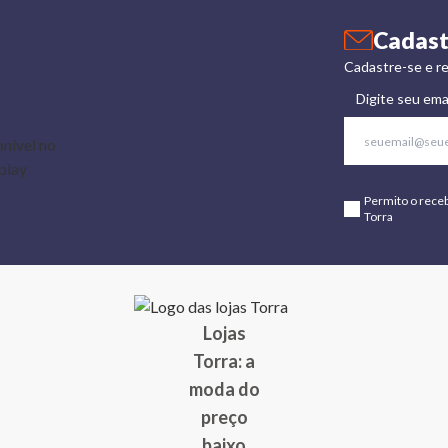
Cadast
Cadastre-se e re
Digite seu ema
Permito o rece
Torra
Lojas
Torra: a
moda do
preço
baixo