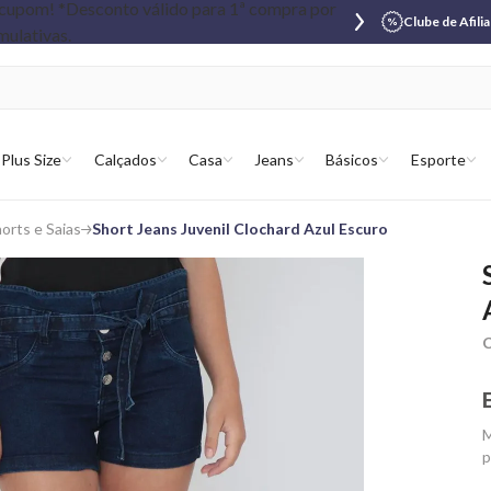
Clube de Afili
Plus Size
Calçados
Casa
Jeans
Básicos
Esporte
orts e Saias
Short Jeans Juvenil Clochard Azul Escuro
C
M
p