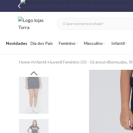
fechar menu
fechar menu
 favoritos
Abrir menu
Novidades
Dia dos Pais
Feminino
Masculino
Infantil
Home
Infantil
Juvenil Feminino (10 - 16 anos)
Bermudas, Sh