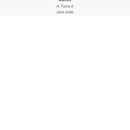
A Torra é
uma rede
varejista
que conta
com 90
lojas em 17
estados
brasileiros,
além da loja
online - site
e aplicativo.
Fundada há
33 anos no
coração do
Brás, a
empresa foi
criada com
o sonho de
transformar
o varejo
popular,
tornando-