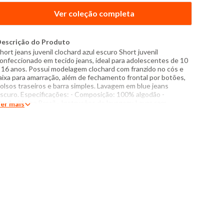
Ver coleção completa
escrição do Produto
hort jeans juvenil clochard azul escuro Short juvenil
onfeccionado em tecido jeans, ideal para adolescentes de 10
 16 anos. Possui modelagem clochard com franzido no cós e
aixa para amarração, além de fechamento frontal por botões,
olsos traseiros e barra simples. Lavagem em blue jeans
scuro. Especificações: - Composição: 100% algodão -
roduzido no Brasil - Instruções de lavagem: Lavar com
er mais
emperatura máxima de 40°C Não usar alvejante a base de
loro Proibido usar secadora Passar com temperatura máxima
e 110°C Não lavar a seco O tom das cores dos produtos nas
otos podem sofrer variações em decorrência do flash.