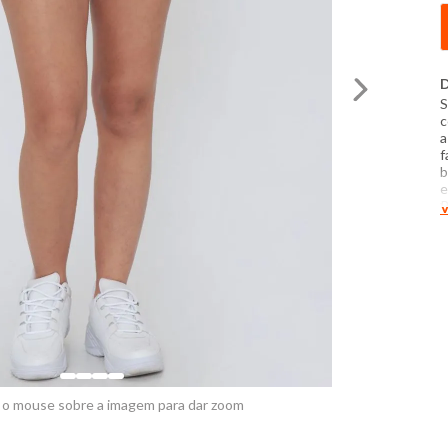
D
S
c
a
f
b
e
P
V
t
c
d
f
 o mouse sobre a imagem para dar zoom