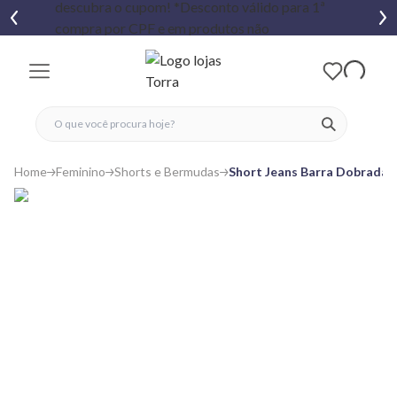
fechar menu
fechar menu
 favoritos
ver produtos
Home
Feminino
Shorts e Bermudas
Short Jeans Barra Dobrada D