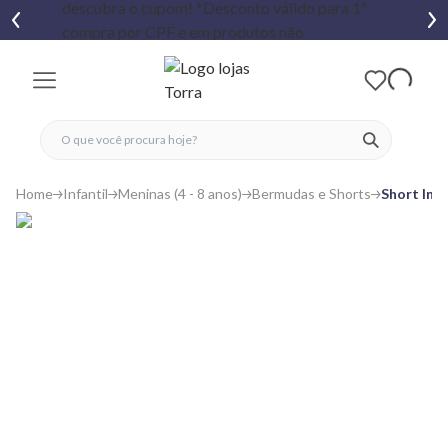
fechar menu
fechar menu
 favoritos
ver produtos
Home
Infantil
Meninas (4 - 8 anos)
Bermudas e Shorts
Short Inf