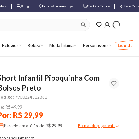
ados
Blog
Encontre uma loja
Cartão Torra
Fale Co
ver produtos favori
Relógios
Beleza
Moda Íntima
Personagens
Liquida
Short Infantil Pipoquinha Com
Bolsos Preto
ódigo:
7900224312381
e: R$ 49,99
Por: R$ 29,99
Parcele em até
1x
de
R$ 29,99
Formas de pagamento
Modal de formas de pagame
scolha seu tamanho: