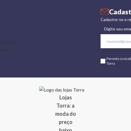
Cadast
Cadastre-se e re
Digite seu ema
Permito o rece
Torra
Lojas
Torra: a
moda do
preço
baixo