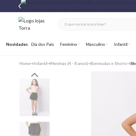
fechar menu
fechar menu
 favoritos
Abrir menu
Novidades
Dia dos Pais
Feminino
Masculino
Infantil
Home
Infantil
Meninas (4 - 8 anos)
Bermudas e Shorts
Sh