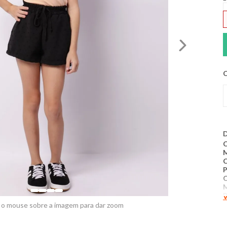
C
D
C
P
P
V
 o mouse sobre a imagem para dar zoom
M
p