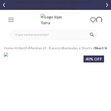
fechar menu
fechar menu
 favoritos
ver produtos
Home
Infantil
Meninas (4 - 8 anos)
Bermudas e Shorts
Short Inf
40% OFF