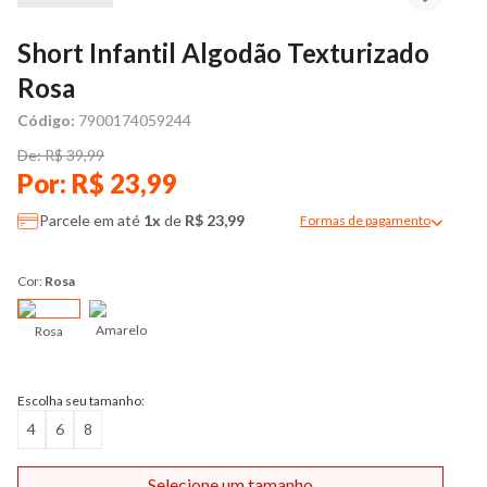
Short Infantil Algodão Texturizado
Rosa
Código:
7900174059244
De: R$ 39,99
Por: R$ 23,99
Parcele em até
1x
de
R$ 23,99
Formas de pagamento
Modal de formas de pag
Cor:
Rosa
Amarelo
Rosa
Escolha seu tamanho:
4
6
8
Selecione um tamanho