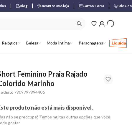
ados
Blog
Encontre uma loja
Cartão Torra
Fale Co
ver produtos favori
Relógios
Beleza
Moda Íntima
Personagens
Liquida
Short Feminino Praia Rajado
Colorido Marinho
ódigo:
7909797994406
Este produto não está mais disponível.
as não se preocupe! Temos muitas outras opções que você
ode gostar.