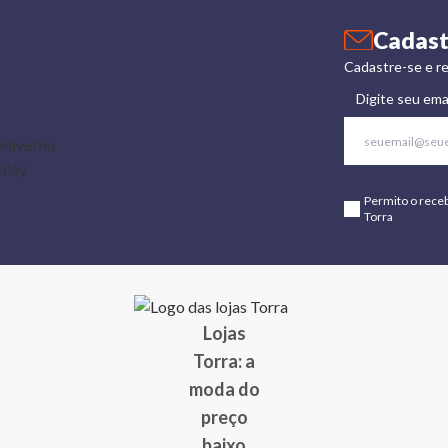
Cadast
Cadastre-se e re
Digite seu ema
Permito o rece
Torra
Lojas
Torra: a
moda do
preço
baixo