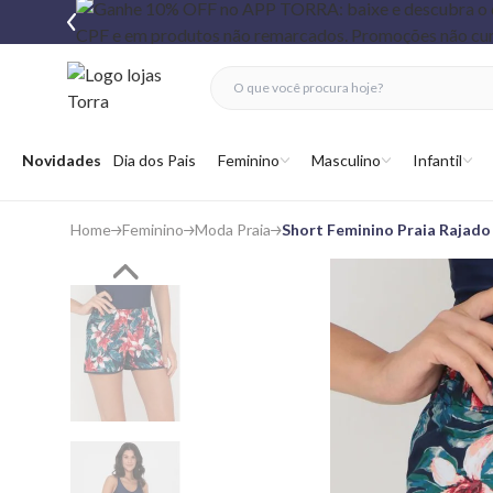
fechar menu
fechar menu
 favoritos
Abrir menu
Novidades
Dia dos Pais
Feminino
Masculino
Infantil
Home
Feminino
Moda Praia
Short Feminino Praia Rajado