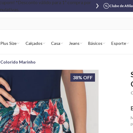
Clube de Afili
Plus Size
Calçados
Casa
Jeans
Básicos
Esporte
 Colorido Marinho
38% OFF
C
M
p