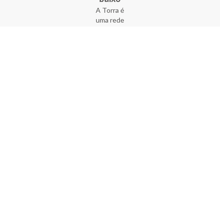
A Torra é
uma rede
varejista
que conta
com 90
lojas em 17
estados
brasileiros,
além da loja
online - site
e aplicativo.
Fundada há
33 anos no
coração do
Brás, a
empresa foi
criada com
o sonho de
transformar
o varejo
popular,
tornando-