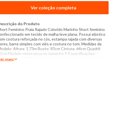
Ver coleção completa
escrição do Produto
hort Feminino Praia Rajado Colorido Marinho Short feminino
onfeccionado em tecido de malha leve plana. Possui elástico
om costura reforçada no cós, estampa rajada com diversas
ores, barra simples com viés e costura no tom. Medidas da
odelo: Altura: 1,73m Busto: 83cm Cintura: 64cm Quadril:
2cm Modelo veste peça no tamanho P. Especificações: -
omposição: 100% poliéster - Produzido no Brasil - Instruções
er mais
e lavagem: Lavar com temperatura máxima de 40°C Não usar
lvejante a base de cloro Proibido usar secadora Secar
endurada sem torcer Passar com temperatura máxima de
50°C Não lavar a seco O tom das cores dos produtos nas
otos podem sofrer variações em decorrência do flash.