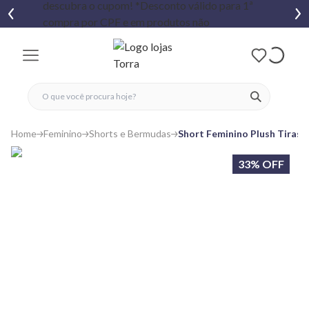
fechar menu
fechar menu
 favoritos
ver produtos
Home
Feminino
Shorts e Bermudas
Short Feminino Plush Tiras 
33% OFF