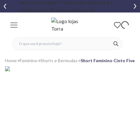
fechar menu
fechar menu
 favoritos
ver produtos
Home
Feminino
Shorts e Bermudas
Short Feminino Cinto Fivela