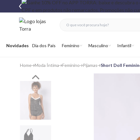
fechar menu
fechar menu
 favoritos
Abrir menu
Novidades
Dia dos Pais
Feminino
Masculino
Infantil
Home
Moda Íntima
Feminino
Pijamas
Short Doll Femini