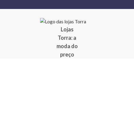
Lojas
Torra: a
moda do
preço
baixo
A Torra é
uma rede
varejista
que conta
com 90
lojas em 17
estados
brasileiros,
além da loja
online - site
e aplicativo.