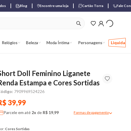
ados
Blog
Encontre uma loja
Cartão Torra
Fale Co
ver produtos favori
Relógios
Beleza
Moda Íntima
Personagens
Liquida
Short Doll Feminino Liganete
Renda Estampa e Cores Sortidas
ódigo:
7909969524226
R$ 39,99
Parcele em até
2x
de
R$ 19,99
Formas de pagamento
Modal de formas de pagame
or:
Cores Sortidas