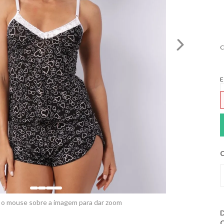
C
E
C
 o mouse sobre a imagem para dar zoom
D
C