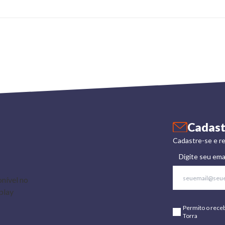
Cadast
Cadastre-se e re
Digite seu ema
Permito o rece
Torra