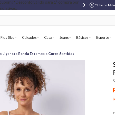
Clube de Afili
Plus Size
Calçados
Casa
Jeans
Básicos
Esporte
no Liganete Renda Estampa e Cores Sortidas
C
C