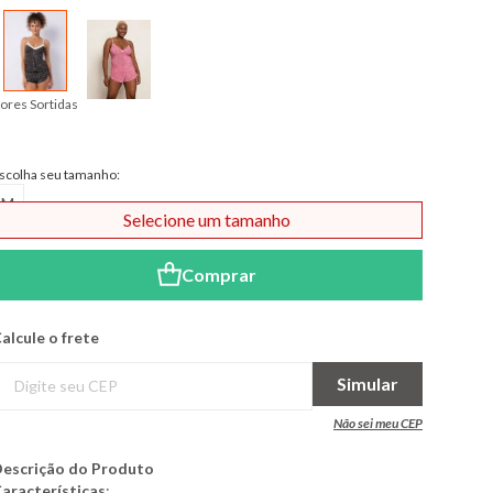
ores Sortidas
scolha seu tamanho:
M
Selecione um tamanho
Comprar
alcule o frete
Simular
Não sei meu CEP
escrição do Produto
aracterísticas
: