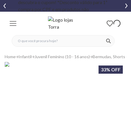
fechar menu
fechar menu
 favoritos
ver produtos
Home
Infantil
Juvenil Feminino (10 - 16 anos)
Bermudas, Shorts e S
33% OFF