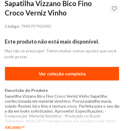
Sapatilha Vizzano Bico Fino
Croco Verniz Vinho
Código:
7909797902982
Este produto não está mais disponível.
Mas não se preocupe! Temos muitas outras opções que você
pode gostar.
Ver coleção completa
Descrição do Produto
Sapatilha Vizzano Bico Fino Croco Verniz Vinho Sapatilha
confeccionada em material sintético. Possui palmilha macia,
solado flexível, bico fino e textura croco. Perfeita para o seu dia
a dia em looks sofisticados. Aproveite! Especificações: -
Composição: Material Sintético - Produzido no Brasil -
Tamanhos: 34 ao 39 O tom das cores dos produtos nas fotos
podem sofrer variações em decorrência do flash.
Ver mais