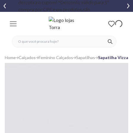
fechar menu
fechar menu
 favoritos
ver produtos
Home
Calçados
Feminino Calçados
Sapatilhas
Sapatilha Vizzano