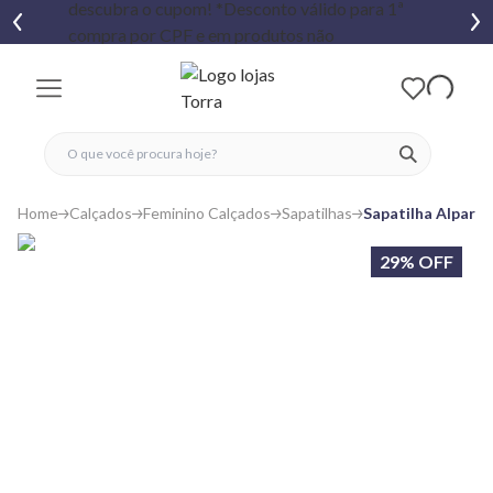
fechar menu
fechar menu
 favoritos
ver produtos
Home
Calçados
Feminino Calçados
Sapatilhas
Sapatilha Alparg
29% OFF