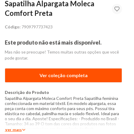
Sapatilha Alpargata Moleca
Comfort Preta
Código:
7909797737423
Este produto não está mais disponível.
Mas não se preocupe! Temos muitas outras opções que você
pode gostar.
Ver coleção completa
Descrição do Produto
Sapatilha Alpargata Moleca Comfort Preta Sapatilha feminina
confeccionada em material têxtil. Em modelo alpargata, essa
peça conta com máximo conforto para seus pés. Possui tira
elástica no cabedal, palmilha macia e solado flexível. Ideal para
o seu dia a dia. Aposte! Especificações: - Produzido no Brasil -
Tamanho: 34 ao 39 O tom das cores dos produtos nas fotos
podem sofrer variações em decorrência do flash.
Ver mais