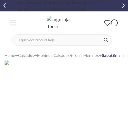
fechar menu
fechar menu
 favoritos
ver produtos
Home
Calçados
Meninos Calçados
Tênis Meninos
Sapatênis Inf