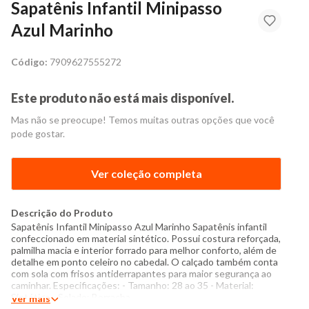
Sapatênis Infantil Minipasso
Azul Marinho
Código:
7909627555272
Este produto não está mais disponível.
Mas não se preocupe! Temos muitas outras opções que você
pode gostar.
Ver coleção completa
Descrição do Produto
Sapatênis Infantil Minipasso Azul Marinho Sapatênis infantil
confeccionado em material sintético. Possui costura reforçada,
palmilha macia e interior forrado para melhor conforto, além de
detalhe em ponto celeiro no cabedal. O calçado também conta
com sola com frisos antiderrapantes para maior segurança ao
caminhar. Especificações: - Tamanho: 28 ao 35 - Material:
Sintético - Solado: Borracha
Ver mais