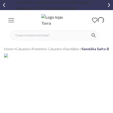
fechar menu
fechar menu
 favoritos
ver produtos
Home
Calçados
Feminino Calçados
Sandálias
Sandália Salto Bl