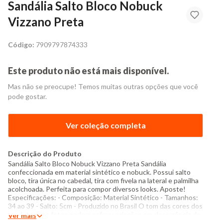
Sandália Salto Bloco Nobuck
Vizzano Preta
Código:
7909797874333
Este produto não está mais disponível.
Mas não se preocupe! Temos muitas outras opções que você
pode gostar.
Ver coleção completa
Descrição do Produto
Sandália Salto Bloco Nobuck Vizzano Preta Sandália
confeccionada em material sintético e nobuck. Possui salto
bloco, tira única no cabedal, tira com fivela na lateral e palmilha
acolchoada. Perfeita para compor diversos looks. Aposte!
Especificações: - Composição: Material Sintético - Tamanhos:
34 ao 39 - Salto: 5cm - Produzido no Brasil O tom das cores dos
produtos nas fotos podem sofrer variações em decorrência do
Ver mais
flash.