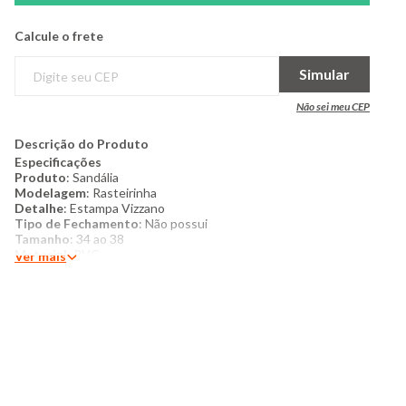
Calcule o frete
Simular
Não sei meu CEP
Descrição do Produto
Especificações
Produto
: Sandália
Modelagem
: Rasteirinha
Detalhe
: Estampa Vizzano
Tipo de Fechamento
: Não possui
Tamanho
: 34 ao 38
Material
: PVC
Ver mais
Produzido no Brasil
Cor
: Bege
Marca
: Vizzano
Medidas referentes ao tamanho 38
: 27cm de comprimento x
11,5cm de largura
Medidas aproximadas do solado
: 4cm
Mais detalhes
Sandália rasteirinha feminina confeccionada em material