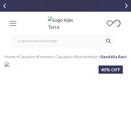
fechar menu
fechar menu
 favoritos
ver produtos
Home
Calçados
Feminino Calçados
Rasteirinhas
Sandália Raste
40% OFF