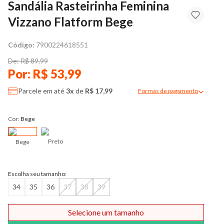
Sandália Rasteirinha Feminina
Vizzano Flatform Bege
Código:
7900224618551
De: R$ 89,99
Por: R$ 53,99
Parcele em até
3x
de
R$ 17,99
Formas de pagamento
Modal de formas de pag
Cor:
Bege
Preto
Bege
Escolha seu tamanho:
34
35
36
37
38
39
Selecione um tamanho
Comprar