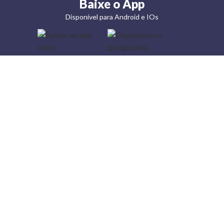
Baixe o App
Disponível para Android e IOs
Lojas
Torra: a
moda do
preço
baixo
A Torra é
uma rede
varejista
que conta
com 90