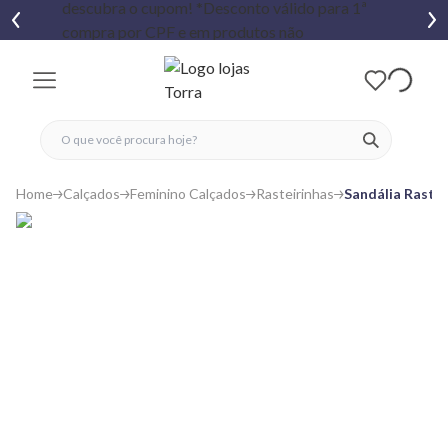
fechar menu
fechar menu
 favoritos
ver produtos
Home
Calçados
Feminino Calçados
Rasteirinhas
Sandália Raste