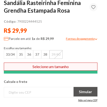
Sandália Rasteirinha Feminina
Grendha Estampada Rosa
Código:
7900224444525
R$ 29,99
Parcele em até
1x
de
R$ 29,99
Formas de pagamento
Modal de formas de pag
Escolha seu tamanho:
33/34
35
36
37
38
39/40
Selecione um tamanho
Comprar
Calcule o frete
Simular
Não sei meu CEP