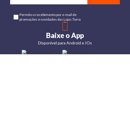
Permito o recebimento por e-mail de
promoções e novidades das Lojas Torra
Baixe o App
Disponível para Android e IOs
Lojas
Torra: a
moda do
preço
baixo