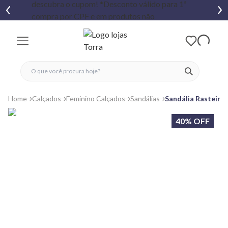
fechar menu
fechar menu
 favoritos
ver produtos
Home
Calçados
Feminino Calçados
Sandálias
Sandália Rasteira
40% OFF