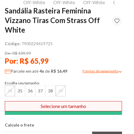
Sandália Rasteira Feminina
Vizzano Tiras Com Strass Off
White
Código:
7900224619725
De: R$ 109,99
Por: R$ 65,99
Parcele em até
4x
de
R$ 16,49
Formas de pagamento
Modal de formas de pag
Escolha seu tamanho:
34
35
36
37
38
39
Selecione um tamanho
Comprar
Calcule o frete