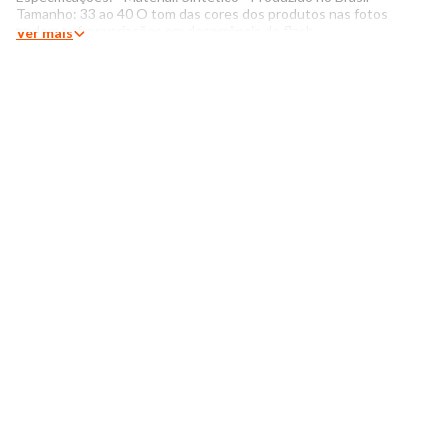
Tamanho: 33 ao 40 O tom das cores dos produtos nas fotos
podem sofrer variações em decorrência do flash.
Ver mais