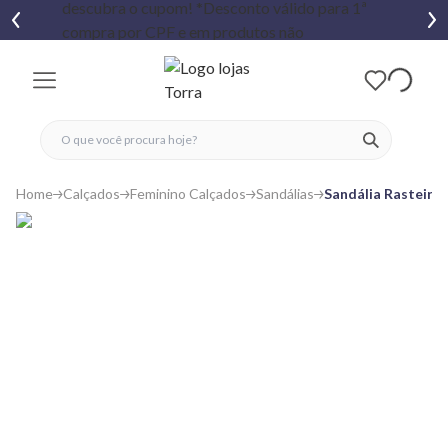
fechar menu
fechar menu
 favoritos
ver produtos
Home
Calçados
Feminino Calçados
Sandálias
Sandália Rasteira