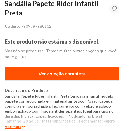
Sandália Papete Rider Infantil
Preta
Código:
7909797980102
Este produto não está mais disponível.
Mas não se preocupe! Temos muitas outras opções que você
pode gostar.
Ver coleção completa
Descrição do Produto
Sandália Papete Rider Infantil Preta Sandália infantil modelo
papete confeccionada em material sintético. Possui cabedal
com tiras emborrachadas, fechamento com velcro e solado
emborrachado com frisos antiderrapantes. Ideal para uso no
dia a dia. Invista! Especificações: - Produzido no Brasil -
Tamanho: 28 ao 36 - Material: Sintético - Fechamento: velcro -
Medida do Salto: não possui O tom das cores dos produtos nas
Ver mais
fotos podem sofrer variações em decorrência do flash.