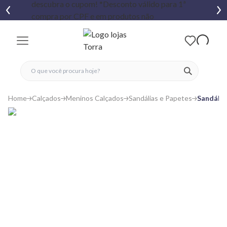
fechar menu
fechar menu
 favoritos
ver produtos
Home
Calçados
Meninos Calçados
Sandálias e Papetes
Sandália