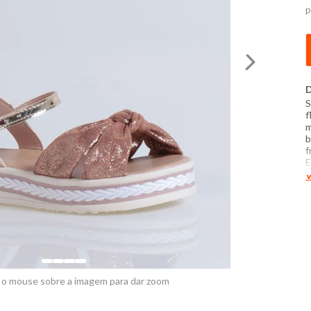
p
D
S
f
m
b
f
E
M
V
p
f
 o mouse sobre a imagem para dar zoom