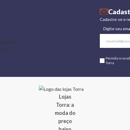
Cadast
Cadastre-se e re
Digite seu ema
Permito o rece
Torra
Lojas
Torra: a
moda do
preço
baixo