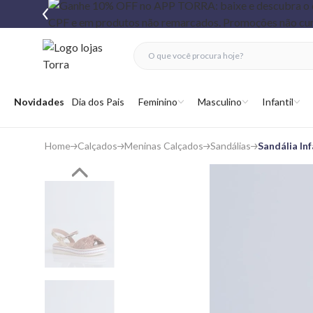
fechar menu
fechar menu
 favoritos
Abrir menu
Novidades
Dia dos Pais
Feminino
Masculino
Infantil
Home
Calçados
Meninas Calçados
Sandálias
Sandália In