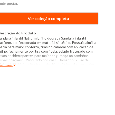
ode gostar.
Ver coleção completa
escrição do Produto
andália infantil flatform brilho dourada Sandália infantil
latform, confeccionada em material sintético. Possui palmilha
acia para maior conforto, tiras no cabedal com aplicação de
rilho, fechamento por tira com fivela, solado tratorado com
risos antiderrapantes para maior segurança ao caminhar.
specificações: - Produzido no Brasil - Tamanho: 25 ao 36 -
aterial: Sintético - Fechamento: Fivela O tom das cores dos
er mais
rodutos nas fotos podem sofrer variações em decorrência do
lash.