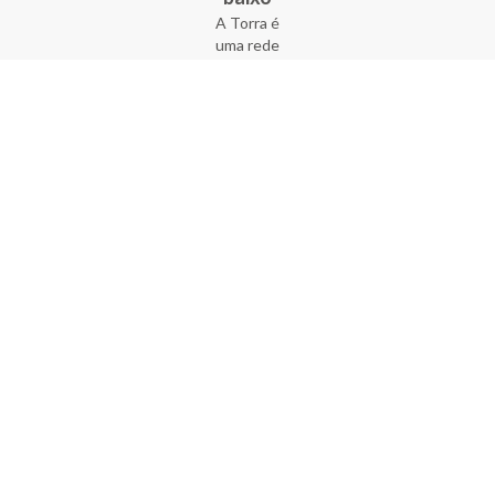
A Torra é
uma rede
varejista
que conta
com 90
lojas em 17
estados
brasileiros,
além da loja
online - site
e aplicativo.
Fundada há
33 anos no
coração do
Brás, a
empresa foi
criada com
o sonho de
transformar
o varejo
popular,
tornando-