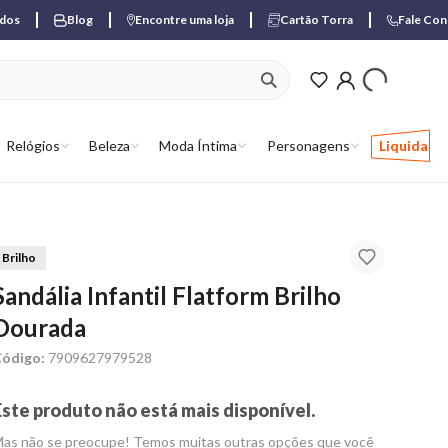
ados
Blog
Encontre uma loja
Cartão Torra
Fale Co
ver produtos favori
Relógios
Beleza
Moda Íntima
Personagens
Liquida
Brilho
Sandália Infantil Flatform Brilho
Dourada
ódigo:
7909627979528
Este produto não está mais disponível.
as não se preocupe! Temos muitas outras opções que você