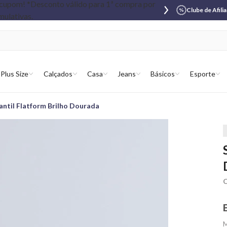
Clube de Afili
Plus Size
Calçados
Casa
Jeans
Básicos
Esporte
fantil Flatform Brilho Dourada
C
M