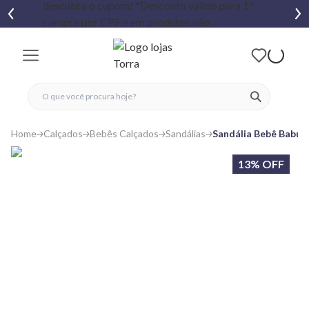
fechar menu
fechar menu
 favoritos
ver produtos
Home
Calçados
Bebês Calçados
Sandálias
Sandália Bebê Babuc
13% OFF