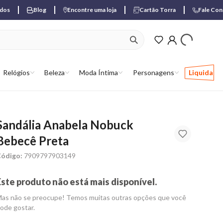
ados
Blog
Encontre uma loja
Cartão Torra
Fale Co
ver produtos favori
Relógios
Beleza
Moda Íntima
Personagens
Liquida
Sandália Anabela Nobuck
Bebecê Preta
ódigo:
7909797903149
Este produto não está mais disponível.
as não se preocupe! Temos muitas outras opções que você
ode gostar.