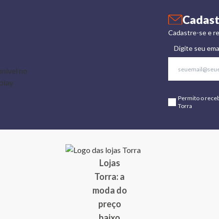
Cadast
Cadastre-se e re
Digite seu ema
Permito o rece
Torra
Lojas
Torra: a
moda do
preço
baixo