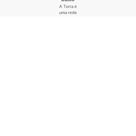
A Torra é
uma rede
varejista
que conta
com 90
lojas em 17
estados
brasileiros,
além da loja
online - site
e aplicativo.
Fundada há
33 anos no
coração do
Brás, a
empresa foi
criada com
o sonho de
transformar
o varejo
popular,
tornando-