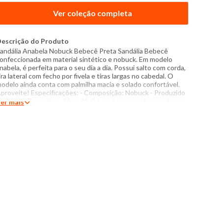
Ver coleção completa
escrição do Produto
andália Anabela Nobuck Bebecê Preta Sandália Bebecê
onfeccionada em material sintético e nobuck. Em modelo
nabela, é perfeita para o seu dia a dia. Possui salto com corda,
ira lateral com fecho por fivela e tiras largas no cabedal. O
odelo ainda conta com palmilha macia e solado confortável.
proveite! Especificações: - Composição: Nobuck - Produzido
o Brasil - Tamanhos: 34 ao 39 O tom das cores dos produtos
er mais
as fotos podem sofrer variações em decorrência do flash.