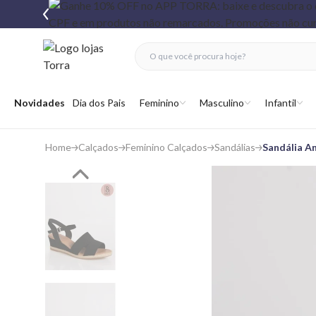
fechar menu
fechar menu
 favoritos
Abrir menu
Novidades
Dia dos Pais
Feminino
Masculino
Infantil
Home
Calçados
Feminino Calçados
Sandálias
Sandália A