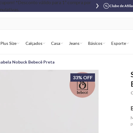
Clube de Afili
Plus Size
Calçados
Casa
Jeans
Básicos
Esporte
nabela Nobuck Bebecê Preta
33% OFF
C
M
p