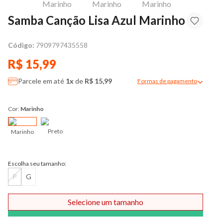
Samba Canção Lisa Azul Marinho
Código:
7909797435558
R$ 15,99
Parcele em até
1x
de
R$ 15,99
Formas de pagamento
Modal de formas de pag
Cor:
Marinho
Preto
Marinho
Escolha seu tamanho:
P
G
Selecione um tamanho
Comprar