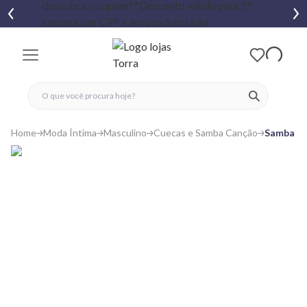
fechar menu
fechar menu
 favoritos
ver produtos
Home
Moda Íntima
Masculino
Cuecas e Samba Canção
Samba Ca