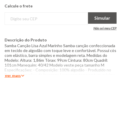
Calcule o frete
Simular
Não sei meu CEP
Descrição do Produto
Samba Canção Lisa Azul Marinho Samba canção confeccionada
em tecido de algodão com toque leve e confortável. Possui cós
com elástico, barra simples e modelagem reta. Medidas do
Modelo: Altura: 1,86m Tórax: 99cm Cintura: 80cm Quadril:
101cm Manequim: 40/42 Modelo veste peça tamanho M
Especificações: - Composição: 100% algodão - Produzido no
Brasil - Instruções de lavagem: Lavar com temperatura máxima
Ver mais
de 40°C Não usar alvejante a base de cloro Proibido usar
secadora Secar pendurada Passar com temperatura máxima de
150°C Não lavar a seco O tom das cores dos produtos nas
fotos podem sofrer variações em decorrência do flash.