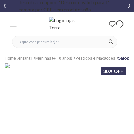
fechar menu
fechar menu
 favoritos
ver produtos
Home
Infantil
Meninas (4 - 8 anos)
Vestidos e Macacões
Salopet
30% OFF