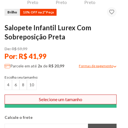
Brilho
10% OFF na 2ª Peça
Salopete Infantil Lurex Com
Sobreposição Preta
De: R$ 59,99
Por: R$ 41,99
Parcele em até
2x
de
R$ 20,99
Formas de pagamento
Modal de formas de pag
Escolha seu tamanho:
4
6
8
10
Selecione um tamanho
Comprar
Calcule o frete