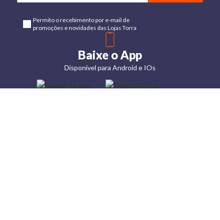
Permito o recebimento por e-mail de
promoções e novidades das Lojas Torra
Baixe o App
Disponível para Android e IOs
Lojas
Torra: a
moda do
preço
baixo